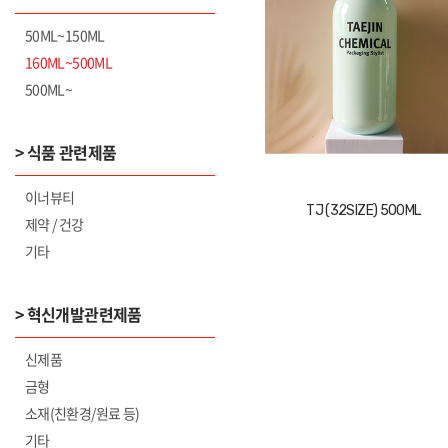
50ML~150ML
160ML~500ML
500ML~
> 식품 관련제품
이너뷰티
TJ (32SIZE) 500ML
제약 / 건강
기타
> 혁신개발관련제품
신제품
금형
소재(친환경/원료 등)
기타