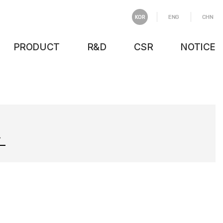
KOR
ENG
CHN
PRODUCT
R&D
CSR
NOTICE
제품소개
R&D
E.H.S
공지/게시판
제품홍보
IR
인재채용
제품문의
윤리경영
인재경영
인증수상