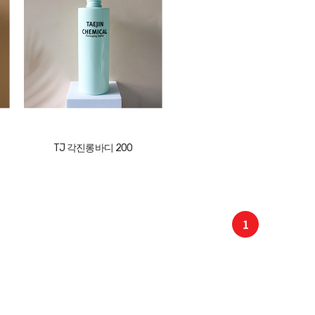
TJ 각진롱바디 200
1