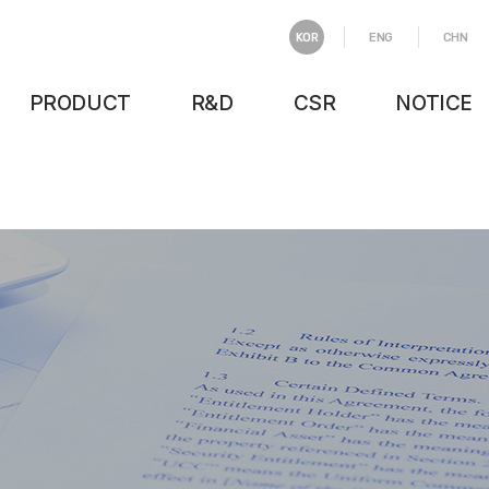
KOR
ENG
CHN
PRODUCT
R&D
CSR
NOTICE
제품소개
R&D
E.H.S
공지/게시판
제품홍보
IR
인재채용
제품문의
윤리경영
인재경영
인증수상