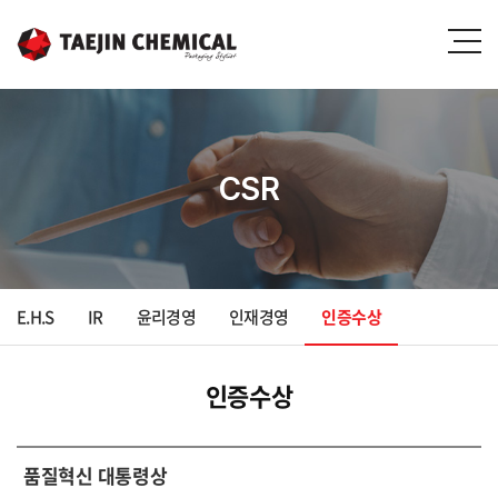
CSR
E.H.S
IR
윤리경영
인재경영
인증수상
인증수상
품질혁신 대통령상