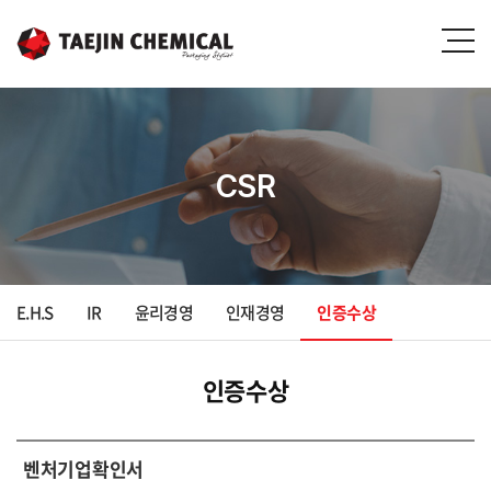
CSR
E.H.S
IR
윤리경영
인재경영
인증수상
인증수상
벤처기업확인서